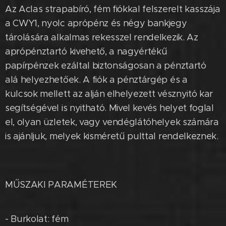
Az Aclas strapabíró, fém fiókkal felszerelt kasszája
a CWY1, nyolc aprópénz és négy bankjegy
tárolására alkalmas rekesszel rendelkezik. Az
aprópénztartó kivehető, a nagyértékű
papírpénzek ezáltal biztonságosan a pénztartó
alá helyezhetőek. A fiók a pénztárgép és a
kulcsok mellett az alján elhelyezett vésznyitó kar
segítségével is nyitható. Mivel kevés helyet foglal
el, olyan üzletek, vagy vendéglátóhelyek számára
is ajánljuk, melyek kisméretű pulttal rendelkeznek.
MŰSZAKI PARAMÉTEREK
- Burkolat: fém