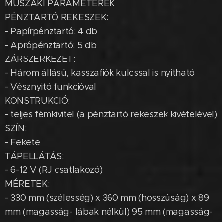
MŰSZAKI PARAMÉTEREK
PÉNZTARTÓ REKESZEK:
- Papírpénztartó: 4 db
- Aprópénztartó: 5 db
ZÁRSZERKEZET:
- Három állású, kasszafiók kulcssal is nyitható
- Vésznyitó funkcióval
KONSTRUKCIÓ:
- teljes fémkivitel (a pénztartó rekeszek kivételével)
SZÍN:
- Fekete
TÁPELLÁTÁS:
- 6-12 V (RJ csatlakozó)
MÉRETEK:
- 330 mm (szélesség) x 360 mm (hosszúság) x 89
mm (magasság- lábak nélkül) 95 mm (magasság-