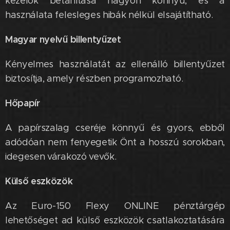
kezelők betanítása nagyon könnyű, és a
használata felesleges hibák nélkül elsajátítható.
Magyar nyelvű billentyűzet
Kényelmes használatát az ellenálló billentyűzet
biztosítja, amely részben programozható.
Hőpapír
A papírszalag cseréje könnyű és gyors, ebből
adódóan nem fenyegetik Önt a hosszú sorokban,
idegesen várakozó vevők.
Külső eszközök
Az Euro-150 Flexy ONLINE pénztárgép
lehetőséget ad külső eszközök csatlakoztatására