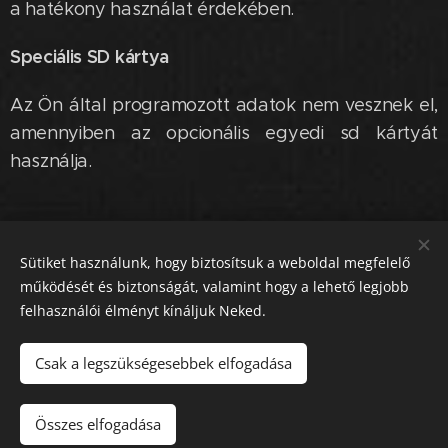
a hatékony használat érdekében.
Speciális SD kártya
Az Ön által programozott adatok nem vesznek el,
amennyiben az opcionális egyedi sd kártyát
használja.
Sütiket használunk, hogy biztosítsuk a weboldal megfelelő
működését és biztonságát, valamint hogy a lehető legjobb
Tel.
:
+36705550075, @:
felhasználói élményt kínáljuk Neked.
cashmetalszerviz@gmail.com
Csak a legszükségesebbek elfogadása
Az oldalt a
Webnode
működteti
Sütik
Nyelvek
Összes elfogadása
Magyar
English